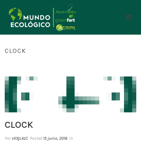
CLOCK
INICIO
/
CLOCK
/ CLOCK
CLOCK
Por
vX9jL4zC
Posted
15 junio, 2018
In