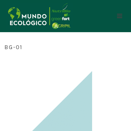
BG-01
INICIO
/
HOME
/ BG-01